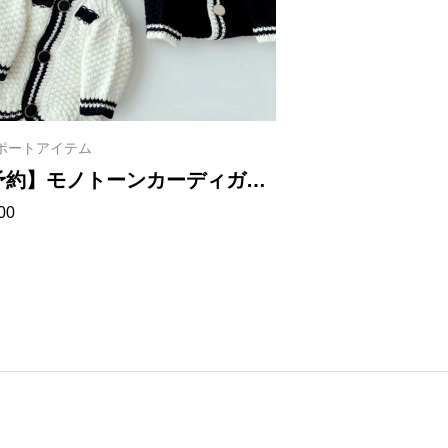
ポートアイテム
インポートアイテム
予約】モノトーンカーディガ
【予約】
00
¥
2,500
 1015
1006