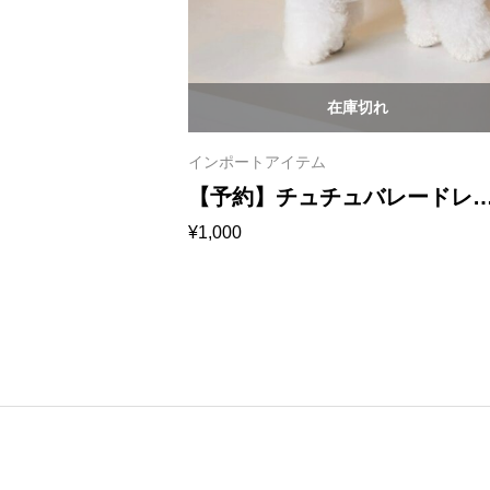
れ
在庫切れ
インポートアイテム
ャミワンピー
【予約】チュチュバレードレ
¥
1,000
ス 1027