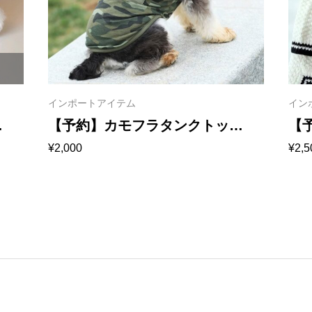
インポートアイテム
イン
【予約】カモフラタンクトッ
【
¥
2,000
¥
2,5
プ 1030
ン