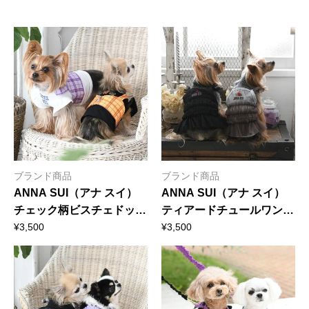
ブランド商品
ブランド商品
ANNA SUI（アナ スイ）
ANNA SUI（アナ スイ）
チェック柄ビスチェドッキ
ティアードチュールワンピ
ングTシャツ（ショート
ース
¥
3,500
¥
3,500
丈）