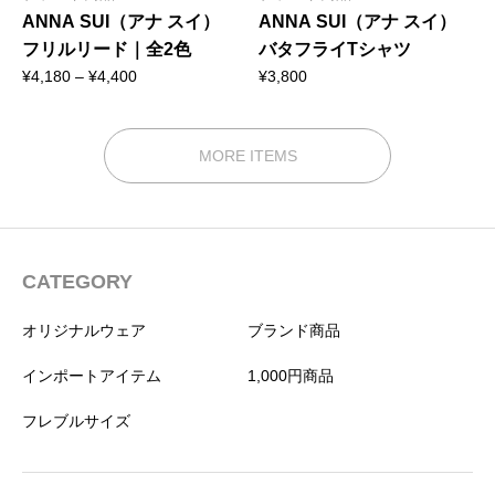
ANNA SUI（アナ スイ）
ANNA SUI（アナ スイ）
フリルリード｜全2色
バタフライTシャツ
価
¥
4,180
–
¥
4,400
¥
3,800
格
帯:
¥4,180
MORE ITEMS
–
¥4,400
CATEGORY
オリジナルウェア
ブランド商品
インポートアイテム
1,000円商品
フレブルサイズ