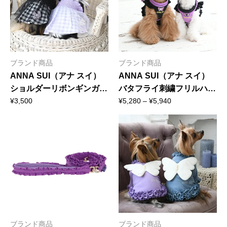
ブランド商品
ブランド商品
ANNA SUI（アナ スイ）
ANNA SUI（アナ スイ）
ショルダーリボンギンガム
バタフライ刺繍フリルハー
価
チェックギャザーワンピー
ネス｜全2色
¥
3,500
¥
5,280
–
¥
5,940
格
ス
帯:
¥5,280
–
¥5,940
ブランド商品
ブランド商品