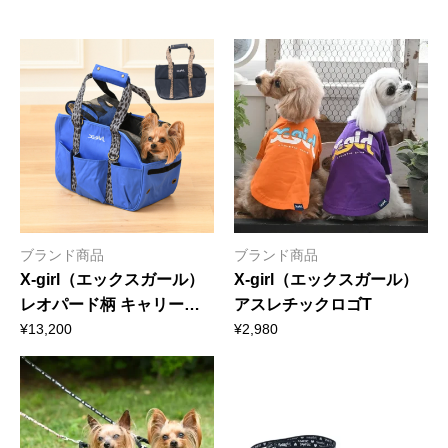
ブランド商品
ブランド商品
X-girl（エックスガール）
X-girl（エックスガール）
レオパード柄 キャリート
アスレチックロゴT
ート｜全2色
¥
13,200
¥
2,980