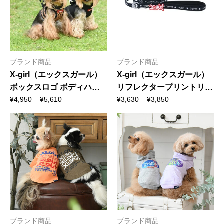
ブランド商品
ブランド商品
X-girl（エックスガール）
X-girl（エックスガール）
ボックスロゴ ボディハー
リフレクタープリントリー
価
価
ネス｜全2色
ド｜全2色
¥
4,950
–
¥
5,610
¥
3,630
–
¥
3,850
格
格
帯:
帯:
¥4,950
¥3,630
–
–
¥5,610
¥3,850
ブランド商品
ブランド商品