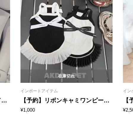
在庫切れ
インポートアイテム
イン
ドド
【予約】リボンキャミワンピー
【
¥
1,000
¥
2,5
ス 1009
ー