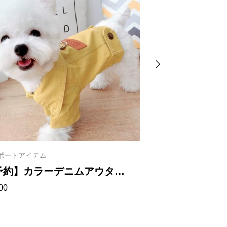
ポートアイテム
インポートアイテム
予約】カラーデニムアウタ
【予約】モノ
00
¥
2,500
 1024
ン 101