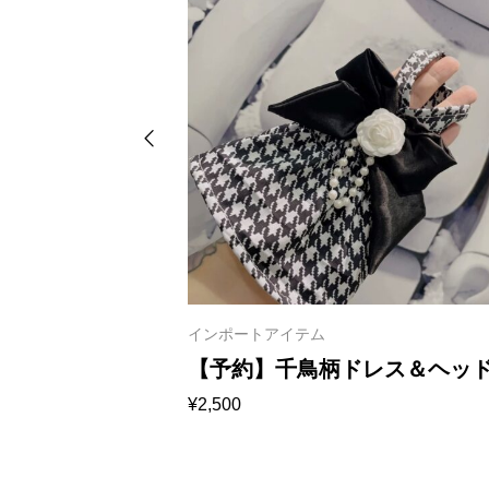
インポートアイテム
モノトーンドレ
【予約】千鳥柄ドレス＆ヘッ
¥
2,500
レス 1008