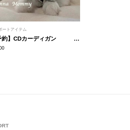
ポートアイテム
インポートアイテム
予約】CDカーディガン
【予約】チュ
00
¥
1,000
4
ス 1027
ORT