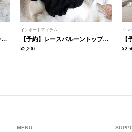
インポートアイテム
イン
カー
【予約】レースバルーントップ
【
¥
2,200
¥
2,5
ス 1028
101
MENU
SUPP