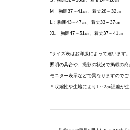
S : 胸囲32～36㎝、着丈24～28㎝
M：胸囲37～41㎝、着丈28～32㎝
L：胸囲43～47㎝、着丈33～37㎝
XL：胸囲47～51㎝、着丈37～41㎝
*サイズ表はお洋服によって違います
照明の具合や、撮影の状況で掲載の商
モニター表示などで異なりますのでご
＊収縮性や生地により1～2㎝誤差が
以前にこの商品を購入したことのある