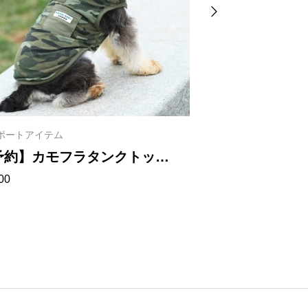
ポートアイテム
インポートアイテム
予約】カモフラタンクトッ
【予約】フ
00
¥
1,980
 1030
1013