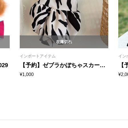
在庫切れ
インポートアイテム
イン
29
【予約】ゼブラかぼちゃスカー
【
¥
1,000
¥
2,0
ト 1010
プ