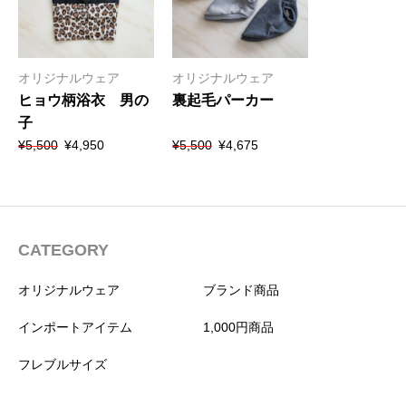
オリジナルウェア
オリジナルウェア
ヒョウ柄浴衣 男の
裏起毛パーカー
子
元
現
元
現
¥
5,500
¥
4,950
¥
5,500
¥
4,675
の
在
の
在
価
の
価
の
格
価
格
価
は
格
は
格
¥5,500
は
¥5,500
は
で
¥4,950
で
¥4,675
CATEGORY
し
で
し
で
た。
す。
た。
す。
オリジナルウェア
ブランド商品
インポートアイテム
1,000円商品
フレブルサイズ