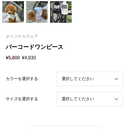
オリジナルウェア
バーコードワンピース
元
現
¥
5,800
¥
4,930
の
在
価
の
格
価
は
格
カラーを選択する
¥5,800
は
で
¥4,930
し
で
た。
す。
サイズを選択する