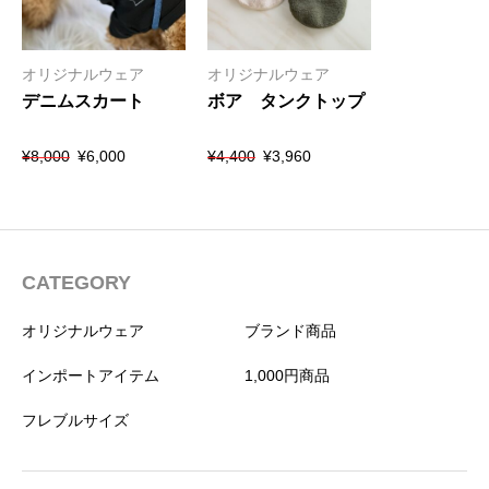
オリジナルウェア
オリジナルウェア
デニムスカート
ボア タンクトップ
元
現
元
現
¥
8,000
¥
6,000
¥
4,400
¥
3,960
の
在
の
在
価
の
価
の
格
価
格
価
は
格
は
格
¥8,000
は
¥4,400
は
で
¥6,000
で
¥3,960
CATEGORY
し
で
し
で
た。
す。
た。
す。
オリジナルウェア
ブランド商品
インポートアイテム
1,000円商品
フレブルサイズ