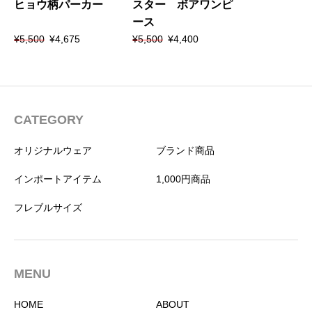
ヒョウ柄パーカー
スター ボアワンピ
ース
元
現
元
現
¥
5,500
¥
4,675
¥
5,500
¥
4,400
の
在
の
在
価
の
価
の
格
価
格
価
は
格
は
格
¥5,500
は
¥5,500
は
で
¥4,675
で
¥4,400
CATEGORY
し
で
し
で
た。
す。
た。
す。
オリジナルウェア
ブランド商品
インポートアイテム
1,000円商品
フレブルサイズ
MENU
HOME
ABOUT