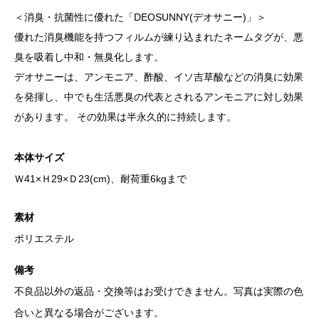
＜消臭・抗菌性に優れた「DEOSUNNY(デオサニー)」＞
優れた消臭機能を持つフィルムが練り込まれたネームタグが、悪
臭を吸着し中和・無臭化します。
デオサニーは、アンモニア、酢酸、イソ吉草酸などの消臭に効果
を発揮し、中でも生活悪臭の代表とされるアンモニアに対し効果
があります。 その効果は半永久的に持続します。
本体サイズ
Ｗ41×Ｈ29×Ｄ23(cm)、耐荷重6kgまで
素材
ポリエステル
備考
不良品以外の返品・交換等はお受けできません。写真は実際の色
合いと異なる場合がございます。