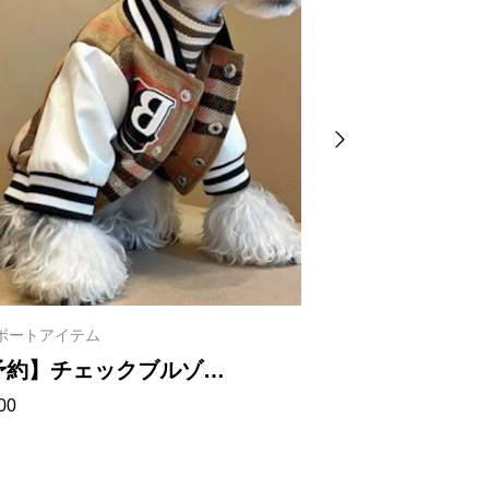
ポートアイテム
インポートアイテム
予約】チェックブルゾ
【予約】ボー
00
¥
2,000
 1023
プ 1020