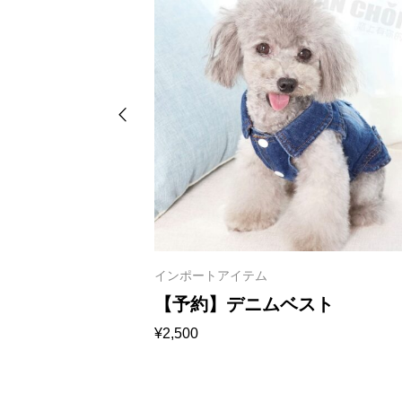
インポートアイテム
ンカーディガ
【予約】デニムベス
¥
2,500
1006