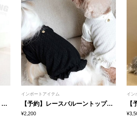
インポートアイテム
イン
ト
【予約】レースバルーントップ
【
¥
2,200
¥
3,5
ス 1028
ン