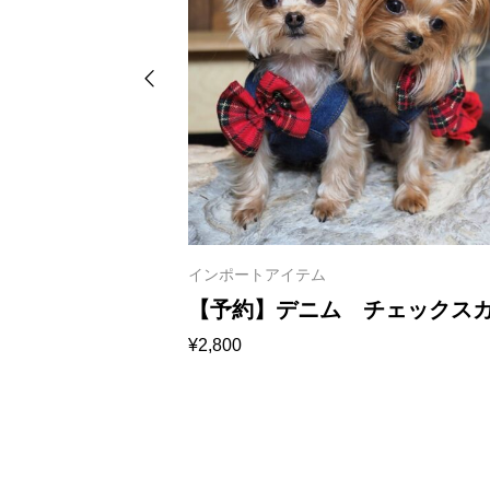
れ
インポートアイテム
ぼちゃスカー
【予約】デニム チェックス
¥
2,800
ト＆リボン 1025