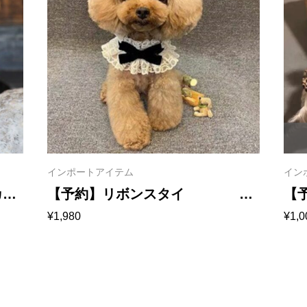
インポートアイテム
イン
カー
【予約】リボンスタイ
【
¥
1,980
¥
1,0
1017
1