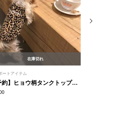
在庫切れ
ポートアイテム
インポートアイテム
予約】ヒョウ柄タンクトップ
【予約】カラ
00
¥
2,500
004
ー 1024