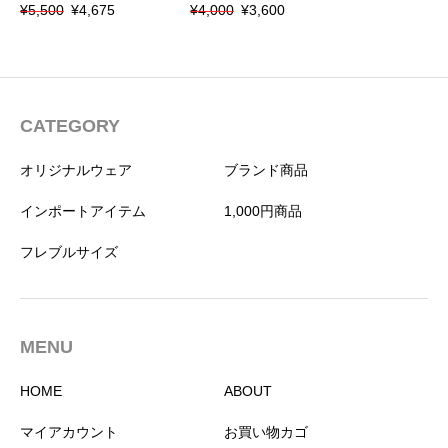
元
現
元
現
¥
5,500
¥
4,675
¥
4,000
¥
3,600
の
在
の
在
価
の
価
の
格
価
格
価
は
格
は
格
¥5,500
は
¥4,000
は
で
¥4,675
で
¥3,600
CATEGORY
し
で
し
で
た。
す。
た。
す。
オリジナルウェア
ブランド商品
インポートアイテム
1,000円商品
フレブルサイズ
MENU
HOME
ABOUT
マイアカウント
お買い物カゴ