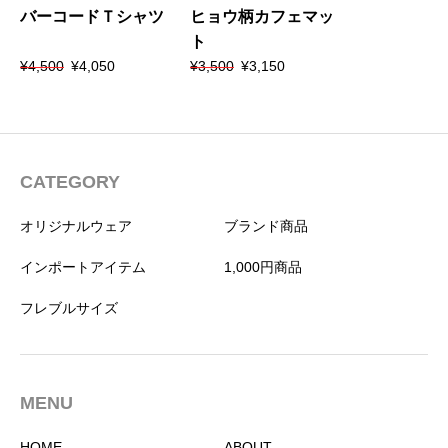
バーコードＴシャツ
ヒョウ柄カフェマッ
ト
元
現
元
現
¥
4,500
¥
4,050
¥
3,500
¥
3,150
の
在
の
在
価
の
価
の
格
価
格
価
は
格
は
格
¥4,500
は
¥3,500
は
で
¥4,050
で
¥3,150
CATEGORY
し
で
し
で
た。
す。
た。
す。
オリジナルウェア
ブランド商品
インポートアイテム
1,000円商品
フレブルサイズ
MENU
HOME
ABOUT