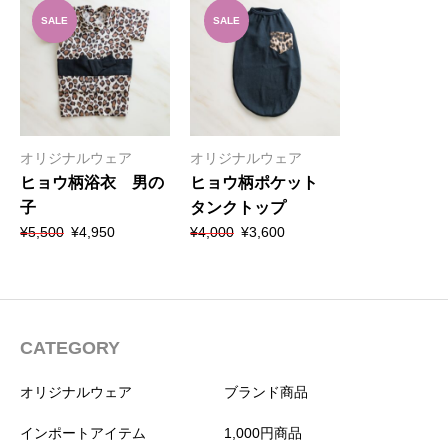
SALE
SALE
オリジナルウェア
オリジナルウェア
ヒョウ柄浴衣 男の
ヒョウ柄ポケット
子
タンクトップ
元
現
元
現
¥
5,500
¥
4,950
¥
4,000
¥
3,600
の
在
の
在
価
の
価
の
格
価
格
価
は
格
は
格
¥5,500
は
¥4,000
は
で
¥4,950
で
¥3,600
CATEGORY
し
で
し
で
た。
す。
た。
す。
オリジナルウェア
ブランド商品
インポートアイテム
1,000円商品