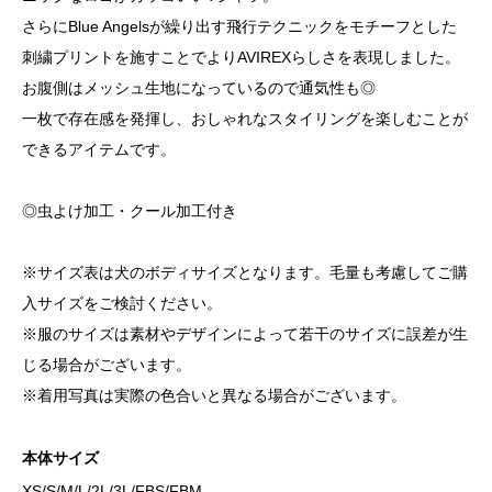
さらにBlue Angelsが繰り出す飛行テクニックをモチーフとした
刺繍プリントを施すことでよりAVIREXらしさを表現しました。
お腹側はメッシュ生地になっているので通気性も◎
一枚で存在感を発揮し、おしゃれなスタイリングを楽しむことが
できるアイテムです。
◎虫よけ加工・クール加工付き
※サイズ表は犬のボディサイズとなります。毛量も考慮してご購
入サイズをご検討ください。
※服のサイズは素材やデザインによって若干のサイズに誤差が生
じる場合がございます。
※着用写真は実際の色合いと異なる場合がございます。
本体サイズ
XS/S/M/L/2L/3L/FBS/FBM