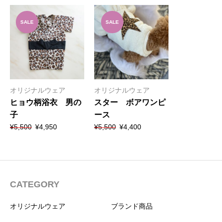
SALE
SALE
オリジナルウェア
オリジナルウェア
ヒョウ柄浴衣 男の
スター ボアワンピ
子
ース
元
現
元
現
¥
5,500
¥
4,950
¥
5,500
¥
4,400
の
在
の
在
価
の
価
の
格
価
格
価
は
格
は
格
¥5,500
は
¥5,500
は
で
¥4,950
で
¥4,400
CATEGORY
し
で
し
で
た。
す。
た。
す。
オリジナルウェア
ブランド商品