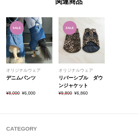
関連商品
SALE
SALE
オリジナルウェア
オリジナルウェア
デニムパンツ
リバーシブル ダウ
ンジャケット
元
現
元
現
¥
8,000
¥
6,000
¥
9,800
¥
6,860
の
在
の
在
価
の
価
の
格
価
格
価
は
格
は
格
¥8,000
は
¥9,800
は
で
¥6,000
で
¥6,860
CATEGORY
し
で
し
で