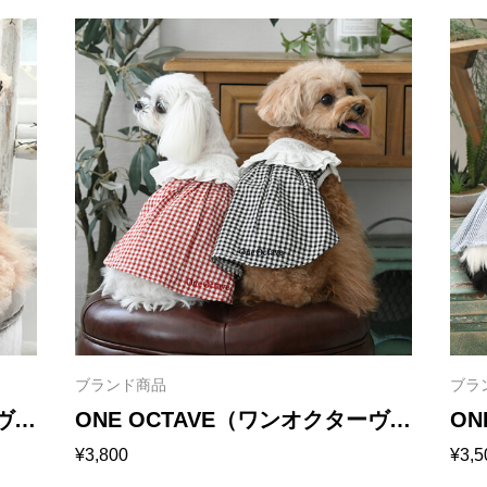
帯:
帯:
色
¥4,730
¥3,3
–
–
¥5,390
¥3,5
ブランド商品
ブラ
ーヴ）
ONE OCTAVE（ワンオクターヴ）
ON
¥
3,800
¥
3,5
ヨークフリルワンピ
ス