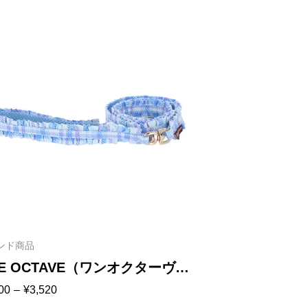
ンド商品
E OCTAVE（ワンオクターヴ）
00
–
¥
3,520
ェック柄フリルリード｜全2色