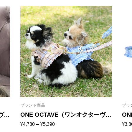
ブランド商品
ブラ
ーヴ）
ONE OCTAVE（ワンオクターヴ）
ON
価
価
¥
4,730
–
¥
5,390
¥
3,3
チェック柄フリルハーネス｜全2
チ
格
格