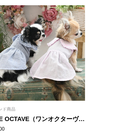
00
20
ンド商品
E OCTAVE（ワンオクターヴ）
00
トライプフリルワンピ