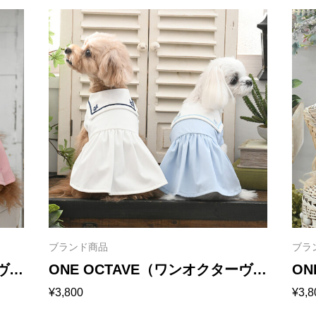
ブランド商品
ブラ
ーヴ）
ONE OCTAVE（ワンオクターヴ）
ON
¥
3,800
¥
3,8
ミディカラーワンピ
花