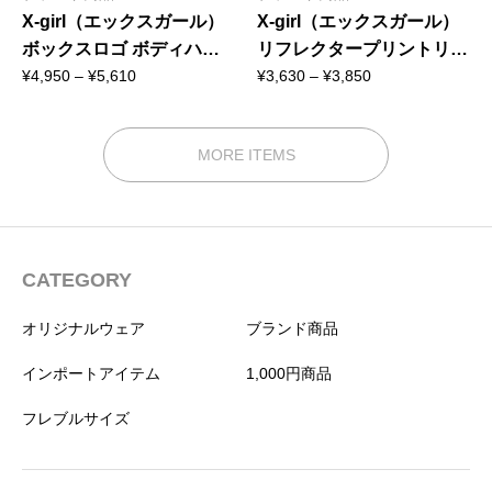
X-girl（エックスガール）
X-girl（エックスガール）
ボックスロゴ ボディハー
リフレクタープリントリー
価
価
ネス｜全2色
ド｜全2色
¥
4,950
–
¥
5,610
¥
3,630
–
¥
3,850
格
格
帯:
帯:
¥4,950
¥3,630
MORE ITEMS
–
–
¥5,610
¥3,850
CATEGORY
オリジナルウェア
ブランド商品
インポートアイテム
1,000円商品
フレブルサイズ