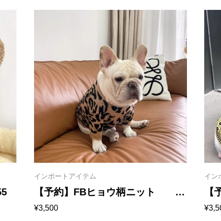
インポートアイテム
イン
5
【予約】FBヒョウ柄ニット
【
¥
3,500
¥
3,5
1154
115