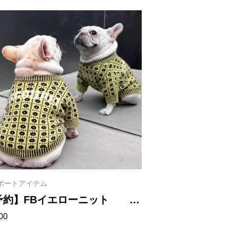
ポートアイテム
予約】FBイエローニット
00
3