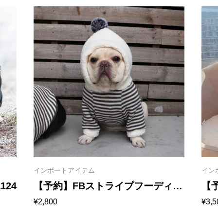
インポートアイテム
イン
24
【予約】FBストライプフーディ
【
¥
2,800
¥
3,5
ー 1123