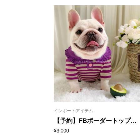
インポートアイテム
【予約】FBボーダートップ
¥
3,000
ス 1152