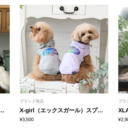
ブランド商品
ブラ
ン
X-girl（エックスガール）スプリ
X
¥
3,500
¥
2,9
ットオーバルロゴフーディー
ィ