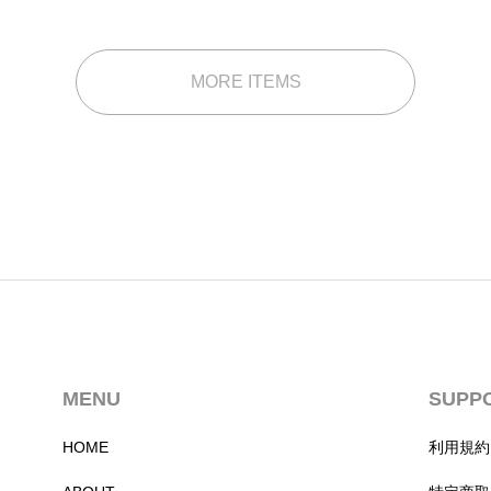
帯:
¥2,980
–
MORE ITEMS
¥3,980
MENU
SUPP
HOME
利用規約