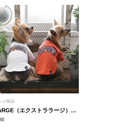
ンド商品
LARGE（エクストララージ）デ
80
ストーションT