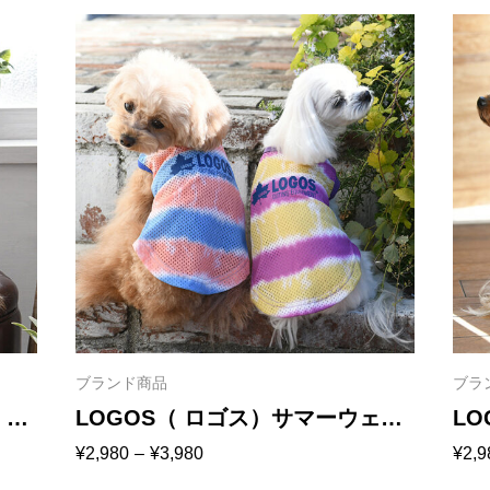
ブランド商品
ブラ
XL
LOGOS（ ロゴス）サマーウェー
LO
価
¥
2,980
–
¥
3,980
¥
2,9
ャツ
ブメッシュタンク
格