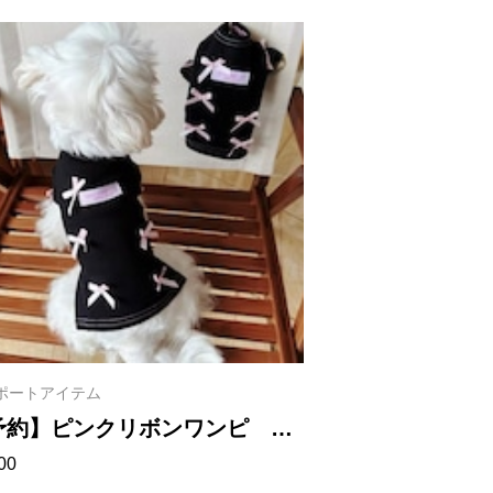
ポートアイテム
予約】ピンクリボンワンピ
00
7