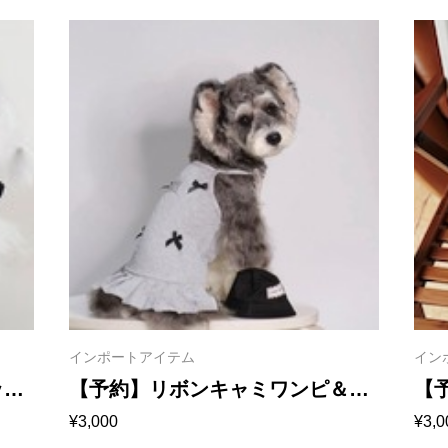
インポートアイテム
イン
ップ
【予約】リボンキャミワンピ＆タ
【
¥
3,000
¥
3,0
ンクトップ 1158
115